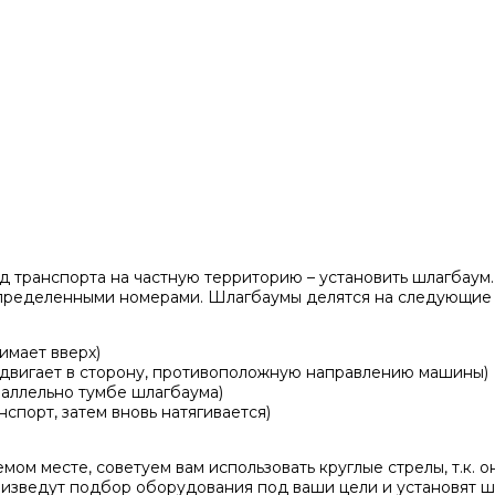
д транспорта на частную территорию – установить шлагбаум
 определенными номерами. Шлагбаумы делятся на следующие
имает вверх)
одвигает в сторону, противоположную направлению машины)
раллельно тумбе шлагбаума)
спорт, затем вновь натягивается)
мом месте, советуем вам использовать круглые стрелы, т.к.
изведут подбор оборудования под ваши цели и установят шл